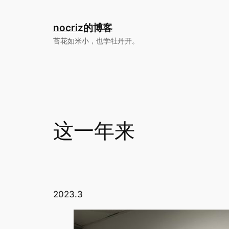
跳
至
nocriz的博客
内
苔花如米小，也学牡丹开。
容
这一年来
2023.3