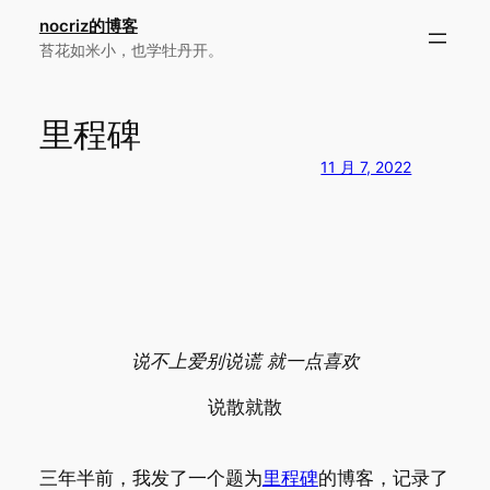
跳
nocriz的博客
至
苔花如米小，也学牡丹开。
内
容
里程碑
11 月 7, 2022
说不上爱别说谎 就一点喜欢
说散就散
三年半前，我发了一个题为
里程碑
的博客，记录了