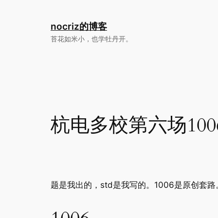
跳
至
nocriz的博客
内
苔花如米小，也学牡丹开。
容
杭电多校第六场1006 1
题是我出的，std是我写的。1006是原创套路