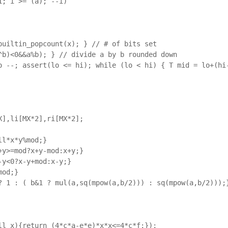
; i >= (a); --i)

builtin_popcount(x); } // # of bits set

^b)<0&&a%b); } // divide a by b rounded down

o --; assert(lo <= hi); while (lo < hi) { T mid = lo+(hi-
],li[MX*2],ri[MX*2];

l*x*y%mod;}

y>=mod?x+y-mod:x+y;}

y<0?x-y+mod:x-y;}

od;}

? 1 : ( b&1 ? mul(a,sq(mpow(a,b/2))) : sq(mpow(a,b/2)));}