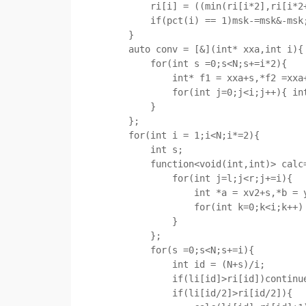
        ri[i] = ((min(ri[i*2],ri[i*2+1])+1)&msk)-1;

        if(pct(i) == 1)msk-=msk&-msk;

    }

    auto conv = [&](int* xxa,int i){

        for(int s =0;s<N;s+=i*2){

            int* f1 = xxa+s,*f2 =xxa+s+i;

            for(int j=0;j<i;j++){ int c1 = f1[j],c2 = f2[j]; f1[j]=add(c1,c2); f2[j]=sub(c1,c2); }

        }

    };

    for(int i = 1;i<N;i*=2){

        int s;

        function<void(int,int)> calc= [&](int l,int r){

            for(int j=l;j<r;j+=i){

                int *a = xv2+s,*b = yv2+j,*res = resv+(s^j);

                for(int k=0;k<i;k++) res[k]=(1ll*a[k]*b[k]+res[k])%mod;

            }

        };

        for(s =0;s<N;s+=i){

            int id = (N+s)/i;

            if(li[id]>ri[id])continue;

            if(li[id/2]>ri[id/2]){
