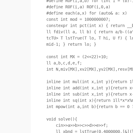
#define ROF(i,a,b) for (int i = (b)-1
#define R0F(i,a) ROF(i,0,a)

#define each(a,x) for (auto& a: x)

const int mod = 1000000007;

constexpr int pct(int x) { return __
ll fdiv(ll a, ll b) { return a/b-((a
tcTU> T lstTrue(T lo, T hi, U f) { l
mid-1; } return lo; }

const int MX = (2<<22)+10;

ll a,b,c,d,e,f;

int N,miv[MX],xv2[MX],yv2[MX],resv[MX
inline int mul(int x,int y){return 1l
inline int add(int x,int y){return x+
inline int sub(int x,int y){return x-
inline int sq(int x){return 1ll*x*x%m
int mpow(int a,int b){return b == 0 
void solve(){

    cin>>a>>b>>c>>d>>e>>f;

    ll xbnd = lstTrue(0,4000000,[&](ll x){return (4*c*a-e*e)*x*x<=4*c*f;});
