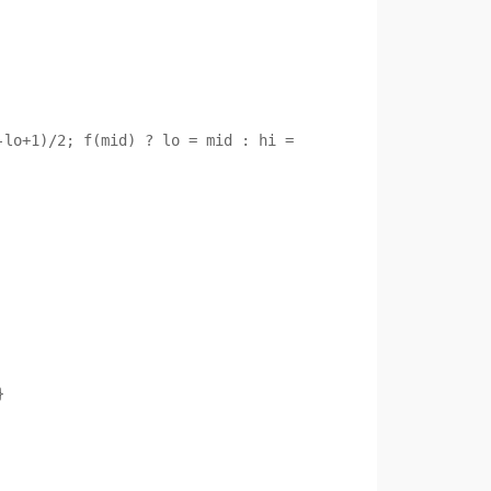
lo+1)/2; f(mid) ? lo = mid : hi = 

