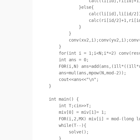
                calc(li[id],ri[id]+1);

            }else{

                calc(li[id],li[id/2]);

                calc(ri[id/2]+1,ri[id]+1);

            }

        }

        conv(xv2,i);conv(yv2,i);conv(resv,i);

    }

    for(int i = 1;i<N;i*=2) conv(resv,i);

    int ans = 0;

    F0R(i,N) ans=add(ans,(1ll*((1ll*resv[i]*i)%mod)*((1ll*i*i)%mod))%mod);

    ans=mul(ans,mpow(N,mod-2));

    cout<<ans<<"\n";

}

int main() {

    int T;cin>>T;

    miv[0] = miv[1]= 1;

    FOR(i,2,MX) miv[i] = mod-(long long)mod/i*miv[mod%i]%mod;

    while(T--){

        solve();

    }
