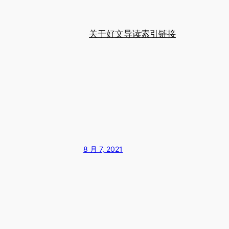
关于
好文导读
索引
链接
8 月 7, 2021
。