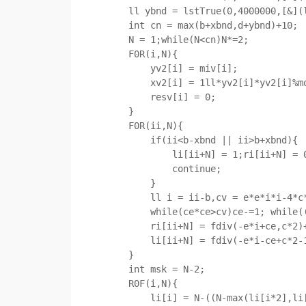
    ll ybnd = lstTrue(0,4000000,[&](ll x){return (4*c*a-e*e)*x*x<=4*a*f;});

    int cn = max(b+xbnd,d+ybnd)+10;

    N = 1;while(N<cn)N*=2;

    F0R(i,N){

        yv2[i] = miv[i];

        xv2[i] = 1ll*yv2[i]*yv2[i]%mod;

        resv[i] = 0;

    }

    F0R(ii,N){

        if(ii<b-xbnd || ii>b+xbnd){

            li[ii+N] = 1;ri[ii+N] = 0;

            continue;

        }

        ll i = ii-b,cv = e*e*i*i-4*c*(a*i*i-f),ce = sqrt(cv);

        while(ce*ce>cv)ce-=1; while((ce+1)*(ce+1)<=cv)ce+=1;

        ri[ii+N] = fdiv(-e*i+ce,c*2)+d;

        li[ii+N] = fdiv(-e*i-ce+c*2-1,c*2)+d;

    }

    int msk = N-2;

    R0F(i,N){

        li[i] = N-((N-max(li[i*2],li[i*2+1]))&msk);
