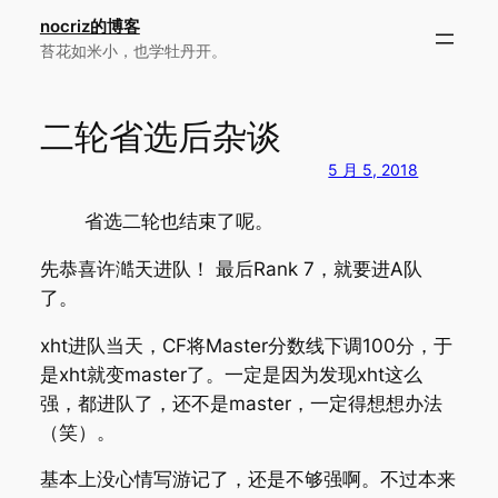
跳
nocriz的博客
至
苔花如米小，也学牡丹开。
内
容
二轮省选后杂谈
5 月 5, 2018
省选二轮也结束了呢。
先恭喜许澔天进队！ 最后Rank 7，就要进A队
了。
xht进队当天，CF将Master分数线下调100分，于
是xht就变master了。一定是因为发现xht这么
强，都进队了，还不是master，一定得想想办法
（笑）。
基本上没心情写游记了，还是不够强啊。不过本来