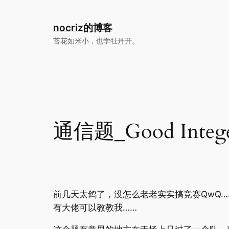
跳
至
nocriz的博客
内
苔花如米小，也学牡丹开。
容
通信题_Good Integ
前几天太鸽了，没怎么老老实实搞竞赛QwQ…
有大佬可以教教我……