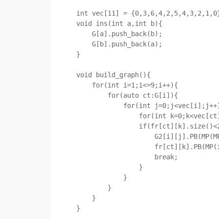
int vec[11] = {0,3,6,4,2,5,4,3,2,1,0}
void ins(int a,int b){

    G[a].push_back(b);

    G[b].push_back(a);

}

void build_graph(){

    for(int i=1;i<=9;i++){

        for(auto ct:G[i]){

            for(int j=0;j<vec[i];j++){

                for(int k=0;k<vec[ct];k++)

                if(fr[ct][k].size()<2){

                    G2[i][j].PB(MP(MP(ct,k),fr[ct][k].size()));

                    fr[ct][k].PB(MP(i,j));

                    break;

                }

            }

        }

    }

}
