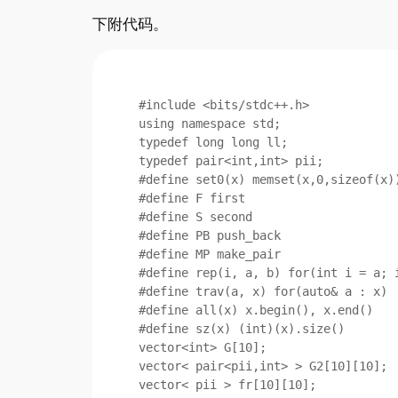
下附代码。
#include <bits/stdc++.h>

using namespace std;

typedef long long ll;

typedef pair<int,int> pii;

#define set0(x) memset(x,0,sizeof(x))
#define F first

#define S second

#define PB push_back

#define MP make_pair

#define rep(i, a, b) for(int i = a; i
#define trav(a, x) for(auto& a : x)

#define all(x) x.begin(), x.end()

#define sz(x) (int)(x).size()

vector<int> G[10];

vector< pair<pii,int> > G2[10][10];

vector< pii > fr[10][10];
