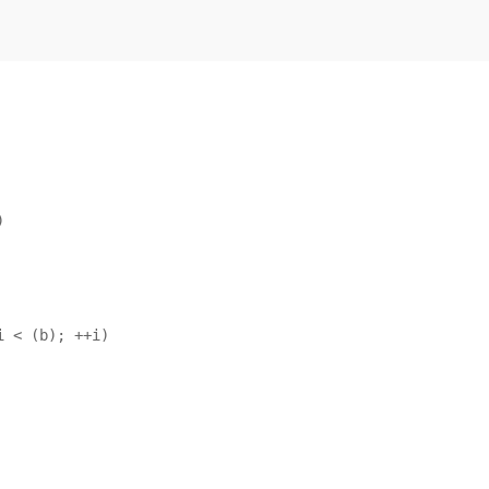


 < (b); ++i)
