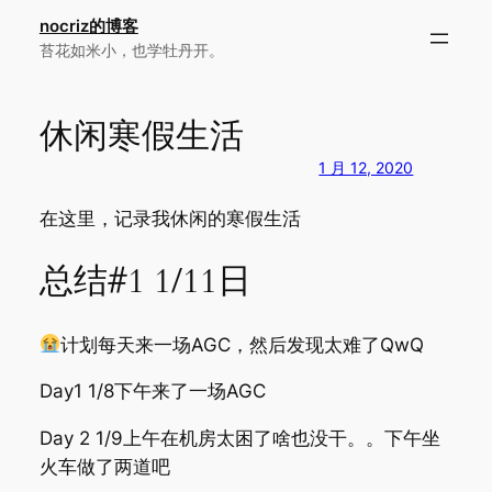
跳
nocriz的博客
至
苔花如米小，也学牡丹开。
内
容
休闲寒假生活
1 月 12, 2020
在这里，记录我休闲的寒假生活
总结#1 1/11日
计划每天来一场AGC，然后发现太难了QwQ
Day1 1/8下午来了一场AGC
Day 2 1/9上午在机房太困了啥也没干。。下午坐
火车做了两道吧