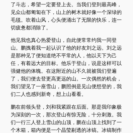
了斗志，希望一定要登上去。当我们登到最高峰，
见众山都匍匐在下，山上的树木就好像一个深绿的
毛毯。吹着山风，心头便涌出了无限的快乐，连一
切疲惫都消除了。
他见我也真心热爱登山，自此便常常约我一同登
山。鹏拽着我一起认识了他的好友刘之远。刘之远
是那种见了便知道绝不平常的人，他以天下为己
任，有着远大的目标。他乐于登山，说是这样可以
强健他的体魄。在这附近的山不久就被我们登遍
了，我们便去登更高更远的山。一次偶然的机会，
我们望见了一座雪山，鹏照例是见山便想登的，我
们二人也感到新奇，想上山看看。
鹏在前领头登，刘和我紧跟在后面。那是我印象极
为深刻的一次，那次登山有惊无险，十分刺激。我
们一行三人登上雪山的山顶，鹏在山顶上找到了一
个木箱，箱内便是一个晶莹剔透的冰镐。冰镐制作