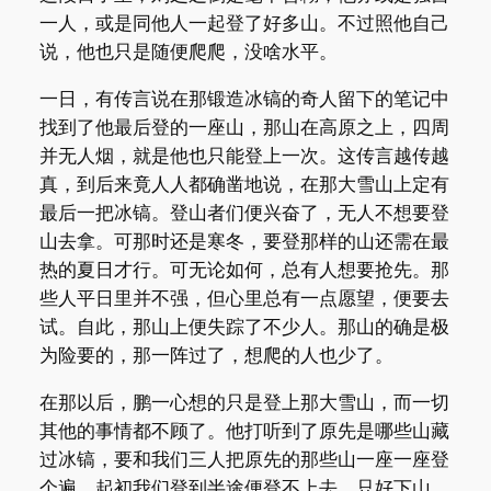
一人，或是同他人一起登了好多山。不过照他自己
说，他也只是随便爬爬，没啥水平。
一日，有传言说在那锻造冰镐的奇人留下的笔记中
找到了他最后登的一座山，那山在高原之上，四周
并无人烟，就是他也只能登上一次。这传言越传越
真，到后来竟人人都确凿地说，在那大雪山上定有
最后一把冰镐。登山者们便兴奋了，无人不想要登
山去拿。可那时还是寒冬，要登那样的山还需在最
热的夏日才行。可无论如何，总有人想要抢先。那
些人平日里并不强，但心里总有一点愿望，便要去
试。自此，那山上便失踪了不少人。那山的确是极
为险要的，那一阵过了，想爬的人也少了。
在那以后，鹏一心想的只是登上那大雪山，而一切
其他的事情都不顾了。他打听到了原先是哪些山藏
过冰镐，要和我们三人把原先的那些山一座一座登
个遍。起初我们登到半途便登不上去，只好下山。