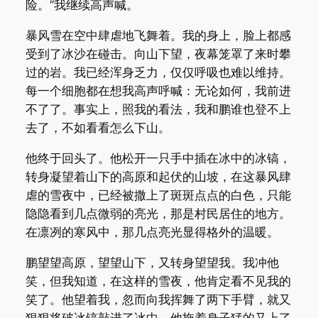
险。”我继续高声喊。
暴风雪在空中肆虐地飞舞着。我的身上，脸上都感
受到了冰沙在碰击。向山下望，夜幕笼罩了来时攀
过的岩。我已经浑身乏力，仅仅呼吸也难以维持。
每一个细胞都在想我高声呼喊：无论如何，我前进
不了了。事实上，照我的看法，我和鹏谁也登不上
去了，不如看看怎么下山。
他终于回头了。他松开一只手中插在冰中的冰镐，
转身凝望着山下的高原和起伏的山坡，在这暴风肆
虐的雪夜中，已经被撒上了斑斑点点的白色，只能
隐隐看到几点微弱的亮光，那是村民居住的地方。
在凛冽的寒风中，那几点亮光显得格外的温暖。
鹏望望高原，望望山下，又转身望望我。我冲他
笑，但我知道，在这样的雪夜，他肯定看不见我的
笑了。他望着我，忽而向我挥舞了两下手臂，就又
狠狠将破冰镐敲进了冰中。他拖着身子猛的又上了