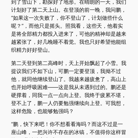
到了雪山下，勘探好了地形。在晴朗的一天，我们
计划好了第二天上山。在登顶的前一晚，我问鹏，
“如果这一次失败了，你不登山了，计划做些什么
呢？”，而他只是摇头。照我看，这些天，他着实
是将全部精力都投入进来了，可他的精神却是越来
越紧张了，好几晚睡不着觉。我也只好希望他能组
织精力好好登山。
第二天登到第二高峰时，天上开始飘起了小雪。我
提议我们不如下山，可鹏一定要登顶，我拗不过
他，就同他继续登山了。我越来越疲惫了，高山上
也开始呼吸困难——这是我从未遇到过的。鹏还是
硬撑着，同我一点一点向上登。我终于疲累不堪，
登不上了，鹏一人仍要勉强继续向上登。可我想，
这样危险，也能够勉强吗？
“鹏，快下来吧！你不想看看海吗？而这不过是一
座山峰，一把兴许不存在的冰镐，不值得你这样冒