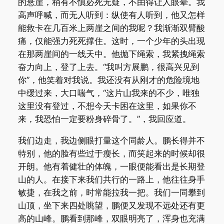
的悬崖，稍有不慎必死无疑，不由得让人眼晕。我
高声呼喊，而无人听到：纵使有人听到，他又怎样
能救卡在几百米上两崖之间的我呢？我渐渐双臂酸
痛，仅能强力死死撑住。这时，一个少年的头出现
在那两崖间的一线天中。他抛下绳索，我紧拽绳索
奋力向上，登了上去。“我叫方展鹏，很高兴见到
你”，他笑着对我说。我还没有从刚才的危险境地
中缓过来，大口喘气，“这片山我来的不少，唯独
这里没有登过，不想今天卡困在这里，如果你不
来，我恐怕一定要粉身碎骨了。”，我回应道。
我们边走，我边侧眼打量这个同龄人。鹏长得并不
特别，他的脸有些过于瘦长，而笑起来的时候却很
开朗。他有着健壮的体魄，一眼便能看出是长期登
山的人。在接下来我们共行的一路上，他往往身手
敏捷，在我之前，时常能拉我一把。我们一同攀到
山顶，坐下来四处眺望，鹏便又发现不远处还有更
高的山峰。鹏看到那峰，双眼明亮了，浑身也充满