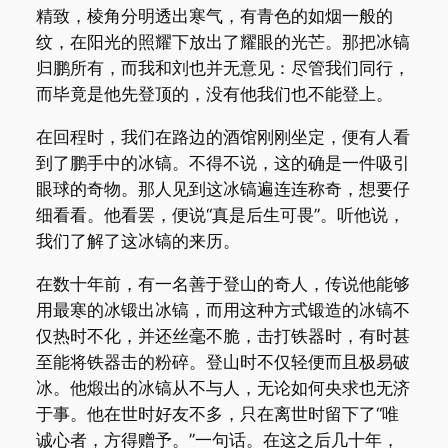
精致，棱角分明透出寒气，有青色的如烟一般的
纹，在阳光的照耀下放出了耀眼的光芒。那把冰镐
归鹏所有，而我和刘也并无意见：尽管我们同行，
而毕竟是他先登顶的，没有他我们也不能登上。
在回程时，我们在路边的酒馆刚刚坐定，便有人看
到了鹏手中的冰镐。不得不说，这的确是一件吸引
眼球的奇物。那人见到这冰镐遍连连称奇，想要仔
细看看。他看罢，便说“真是后生可畏”。听他说，
我们了解了这冰镐的来历。
在数十年前，有一名善于登山的奇人，传说他能够
用最寒的冰锻出冰镐，而用这种方式锻造的冰镐不
仅热时不化，并还丝毫不脆，击打铁器时，有时甚
至能将铁器击的粉碎。登山时不仅轻便而且极易破
冰。他煅出的冰镐从不与人，无论如何央求也无济
于事。他在世时好友不多，只在离世时留下了“唯
诚心者，方得赠予。”一句话。在这之后几十年，