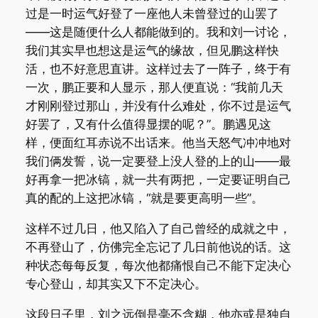
过是一时运气好登了一座他人未曾登过的山罢了
——这是随便什么人都能做到的。我和刘一讨论，
我们其实早也想这是运气的缘故，但见鹏这样快
活，也不好意思直讲。这样过去了一阵子，终于有
一次，鹏正要和人显示，那人便直说：“我前几天
才刚刚登过那山，并没有什么难处，你不过是运气
好罢了，又有什么值得显摆的呢？”。鹏遇见这
样，便面红耳赤说不出话来。他当天怒气冲冲地对
我们俩发誓，说一定要登上没人登的上的山——最
好再拿一把冰镐，就一共有两把，一定要证明自己
真的配的上这把冰镐，“就是要更高明一些”。
这样不过几日，他又陷入了自己曾经的成就之中，
不再登山了，仿佛完全忘记了几日前他说的话。这
种状态每每反复，每次他都痛恨自己不能下定决心
专心登山，却其实又下不定决心。
这段日子里，刘之远倒是毫不含糊，他亦或是独自