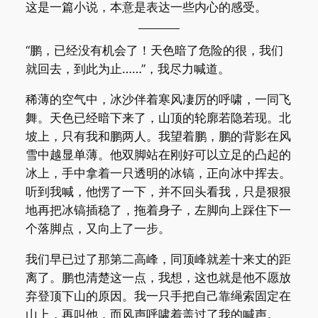
这是一篇小说，本意是表达一些内心的感受。
“鹏，已经没有机会了！天色暗了危险的很，我们
就回去，到此为止……”，我尽力喊道。
稀薄的空气中，冰沙伴着寒风凄厉的呼啸，一同飞
舞。天色已经暗下来了，山顶的轮廓若隐若现。北
坡上，只有我和鹏两人。我望着鹏，鹏的背影在风
雪中越显单薄。他双脚站在刚好可以立足的凸起的
冰上，手中拿着一只透明的冰镐，正向冰中挥去。
听到我喊，他愣了一下，并不回头看我，只是狠狠
地再把冰镐插稳了，拖着身子，左脚向上踩住下一
个落脚点，又向上了一步。
我们早已过了那第二高峰，同顶峰就差十来丈的距
离了。鹏也清楚这一点，我想，这也就是他不愿放
弃登顶下山的原因。我一只手把自己靠绳索固定在
山上，再叫他，而风声呼啸着盖过了我的喊声。