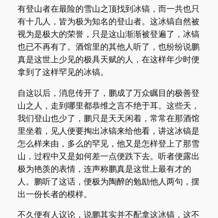
有登山者在最险的雪山之顶找到冰镐，而一共也只
有十几人，皆为极为知名的登山者。这冰镐自然被
视为是极大的荣誉，只是这山渐渐被登遍了，冰镐
也已不再有了。酒馆里的其他人听了，也纷纷说鹏
真是这世上少见的极具天赋的人，在这样年少时便
拿到了这样罕见的冰镐。
自这以后，消息传开了，鹏成了万众瞩目的极善登
山之人，走到哪里都恭维之言不绝于耳。这些天，
我们登山也少了，鹏只是天天闲着，常常在那酒馆
里坐着，见人便要掏出冰镐来给他看，讲这冰镐是
怎么样来由，多么的罕见，他又是怎样登上了那雪
山，过程中又是如何差一点便跌下去。听者便露出
极为艳羡的表情，连声称鹏真是这世上最有才的
人。鹏听了这话，便极为陶醉的勉励他人两句，摆
出一份长者的模样。
不久便有人议论，说鹏其实并不配拿这冰镐，这不